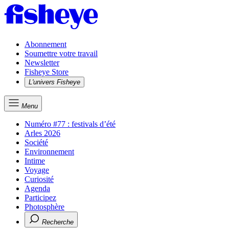
Abonnement
Soumettre votre travail
Newsletter
Fisheye Store
L'univers Fisheye
Menu
Numéro #77 : festivals d’été
Arles 2026
Société
Environnement
Intime
Voyage
Curiosité
Agenda
Participez
Photosphère
Recherche